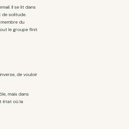
il. Il se lit dans
 de solitude.
ue membre du
out le groupe finit
inverse, de vouloir
ôle, mais dans
t état où la