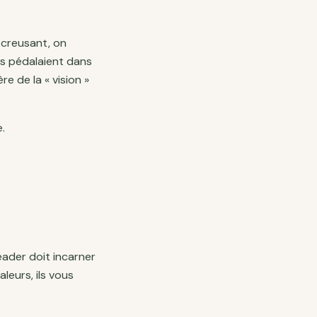
n creusant, on
es pédalaient dans
e de la « vision »
.
 leader doit incarner
leurs, ils vous