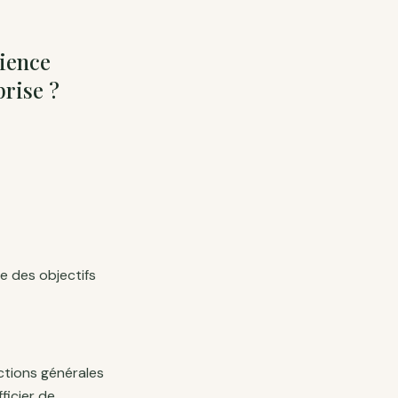
rience
prise ?
e des objectifs
ections générales
fficier de