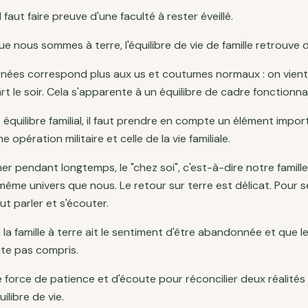
l faut faire preuve d'une faculté à rester éveillé.
ue nous sommes à terre, l'équilibre de vie de famille retrouve 
rnées correspond plus aux us et coutumes normaux : on vient 
t le soir. Cela s'apparente à un équilibre de cadre fonctionnai
équilibre familial, il faut prendre en compte un élément import
ne opération militaire et celle de la vie familiale.
r pendant longtemps, le "chez soi", c'est-à-dire notre famille 
 même univers que nous. Le retour sur terre est délicat. Pour
faut parler et s'écouter.
 la famille à terre ait le sentiment d'être abandonnée et que le
nte pas compris.
le force de patience et d'écoute pour réconcilier deux réalités 
ilibre de vie.