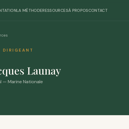
NTATION
LA MÉTHODE
RESSOURCES
À PROPOS
CONTACT
rces
E DIRIGEANT
cques Launay
l
—
Marine Nationale