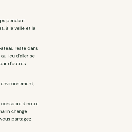
emps pendant
à la veille et la
e bateau reste dans
au lieu d'aller se
 par d'autres
e environnement,
nt consacré à notre
-marin change
et vous partagez