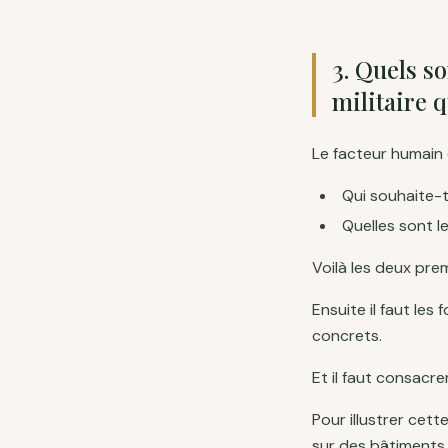
3
.
Quels so
militaire q
Le facteur humain e
Qui souhaite-t
Quelles sont l
Voilà les deux pre
Ensuite il faut le
concrets.
Et il faut consacr
Pour illustrer cet
sur des bâtiments, o