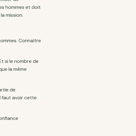
ses hommes et doit
la mission.
s hommes. Connaître
t si le nombre de
ique la même
artie de
l faut avoir cette
confiance