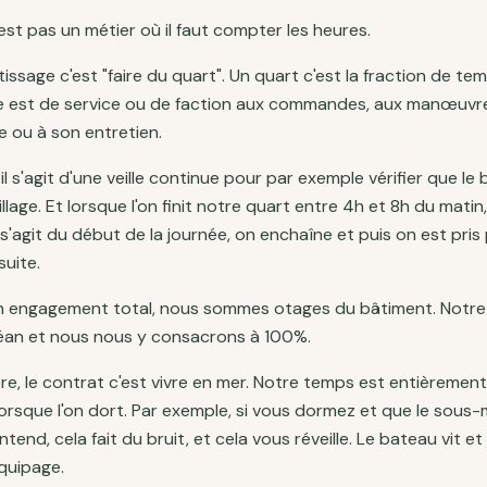
est pas un métier où il faut compter les heures.
issage c'est "faire du quart". Un quart c'est la fraction de t
e est de service ou de faction aux commandes, aux manœuvres, 
e ou à son entretien.
l s'agit d'une veille continue pour par exemple vérifier que l
lage. Et lorsque l'on finit notre quart entre 4h et 8h du matin, 
s'agit du début de la journée, on enchaîne et puis on est pris
suite.
un engagement total, nous sommes otages du bâtiment. Notr
océan et nous nous y consacrons à 100%.
libre, le contrat c'est vivre en mer. Notre temps est entièreme
lorsque l'on dort. Par exemple, si vous dormez et que le sous
ntend, cela fait du bruit, et cela vous réveille. Le bateau vit 
équipage.