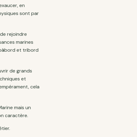
 exaucer, en
physiques sont par
 de rejoindre
issances marines
 bâbord et tribord
ouvrir de grands
echniques et
tempérament, cela
Marine mais un
on caractère.
tier.